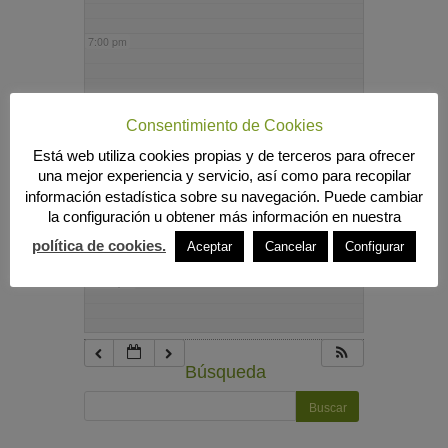
7:00 pm
8:00 pm
Consentimiento de Cookies
Está web utiliza cookies propias y de terceros para ofrecer
9:00 pm
una mejor experiencia y servicio, así como para recopilar
información estadística sobre su navegación. Puede cambiar
la configuración u obtener más información en nuestra
10:00 pm
política de cookies.
Aceptar
Cancelar
Configurar
11:00 pm
Búsqueda