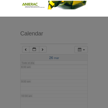
4:00 am
5:00 am
Calendar
6:00 am
7:00 am
26
mar
Todo el día
8:00 am
9:00 am
10:00 am