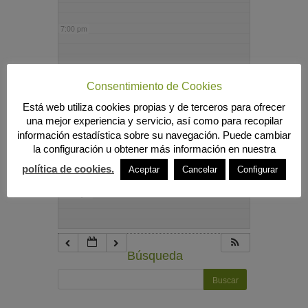
7:00 pm
8:00 pm
Consentimiento de Cookies
Está web utiliza cookies propias y de terceros para ofrecer
9:00 pm
una mejor experiencia y servicio, así como para recopilar
información estadística sobre su navegación. Puede cambiar
la configuración u obtener más información en nuestra
10:00 pm
política de cookies.
Aceptar
Cancelar
Configurar
11:00 pm
Búsqueda