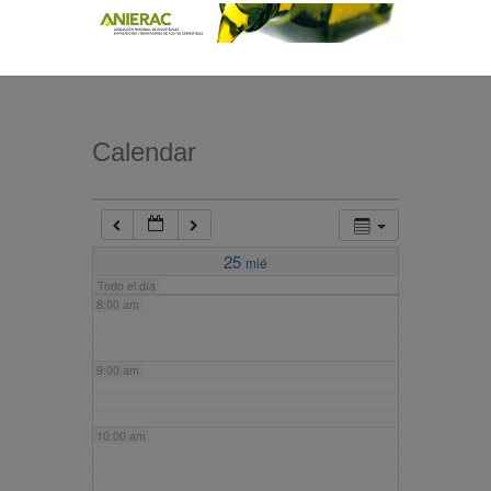
4:00 am
5:00 am
Calendar
6:00 am
7:00 am
25
mié
Todo el día
8:00 am
9:00 am
10:00 am