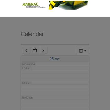
4:00 am
5:00 am
Calendar
6:00 am
7:00 am
25
dom
Todo el día
8:00 am
9:00 am
10:00 am