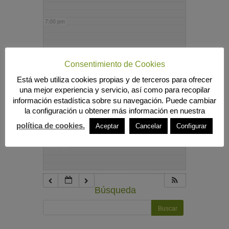
7:00 pm
8:00 pm
Consentimiento de Cookies
Está web utiliza cookies propias y de terceros para ofrecer
9:00 pm
una mejor experiencia y servicio, así como para recopilar
información estadística sobre su navegación. Puede cambiar
la configuración u obtener más información en nuestra
10:00 pm
política de cookies.
Aceptar
Cancelar
Configurar
11:00 pm
Búsqueda