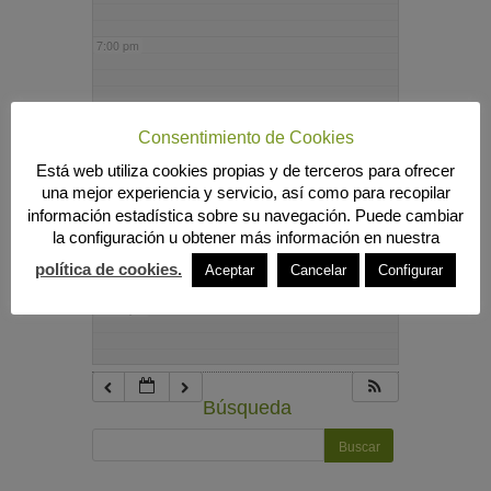
7:00 pm
8:00 pm
Consentimiento de Cookies
Está web utiliza cookies propias y de terceros para ofrecer
9:00 pm
una mejor experiencia y servicio, así como para recopilar
información estadística sobre su navegación. Puede cambiar
la configuración u obtener más información en nuestra
10:00 pm
política de cookies.
Aceptar
Cancelar
Configurar
11:00 pm
Búsqueda