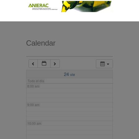
4:00 am
5:00 am
Calendar
6:00 am
7:00 am
24
vie
Todo el día
8:00 am
9:00 am
10:00 am