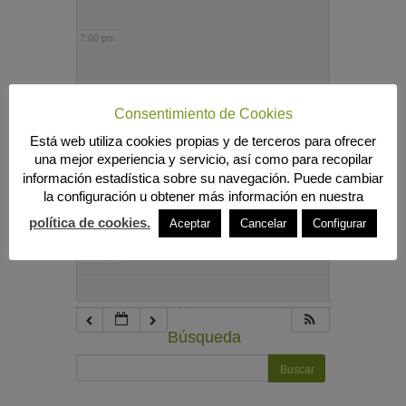
7:00 pm
8:00 pm
Consentimiento de Cookies
Está web utiliza cookies propias y de terceros para ofrecer
9:00 pm
una mejor experiencia y servicio, así como para recopilar
información estadística sobre su navegación. Puede cambiar
la configuración u obtener más información en nuestra
10:00 pm
política de cookies.
Aceptar
Cancelar
Configurar
11:00 pm
Búsqueda