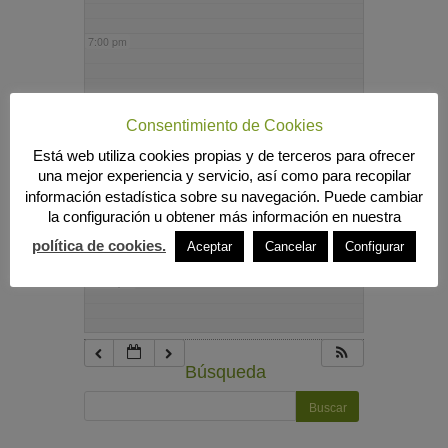
7:00 pm
8:00 pm
Consentimiento de Cookies
Está web utiliza cookies propias y de terceros para ofrecer
9:00 pm
una mejor experiencia y servicio, así como para recopilar
información estadística sobre su navegación. Puede cambiar
la configuración u obtener más información en nuestra
10:00 pm
política de cookies.
Aceptar
Cancelar
Configurar
11:00 pm
Búsqueda