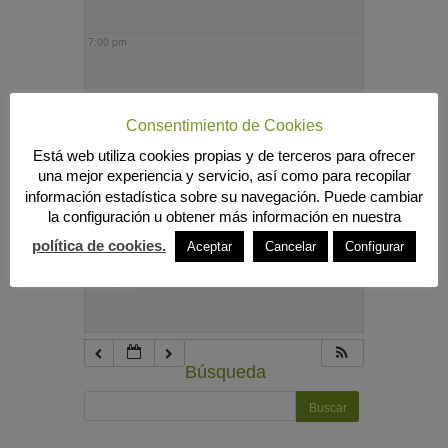
7:00 pm
8:00 pm
Consentimiento de Cookies
Está web utiliza cookies propias y de terceros para ofrecer
9:00 pm
una mejor experiencia y servicio, así como para recopilar
información estadística sobre su navegación. Puede cambiar
la configuración u obtener más información en nuestra
10:00 pm
política de cookies.
Aceptar
Cancelar
Configurar
11:00 pm
Búsqueda