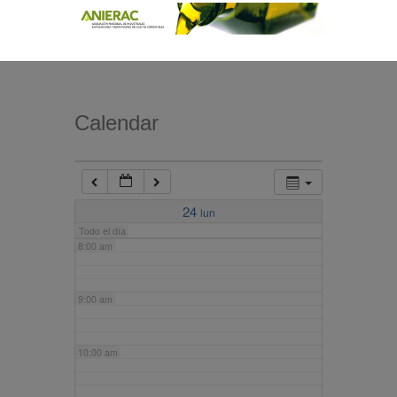
4:00 am
5:00 am
Calendar
6:00 am
7:00 am
24
lun
Todo el día
8:00 am
9:00 am
10:00 am