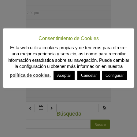
7:00 pm
8:00 pm
Consentimiento de Cookies
Está web utiliza cookies propias y de terceros para ofrecer
9:00 pm
una mejor experiencia y servicio, así como para recopilar
información estadística sobre su navegación. Puede cambiar
la configuración u obtener más información en nuestra
10:00 pm
política de cookies.
Aceptar
Cancelar
Configurar
11:00 pm
Búsqueda