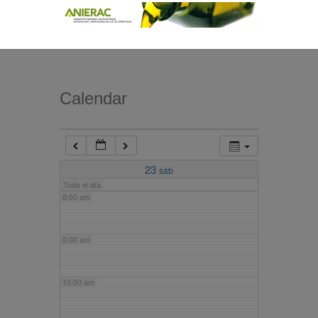
4:00 am
5:00 am
Calendar
6:00 am
7:00 am
23
sáb
Todo el día
8:00 am
9:00 am
10:00 am