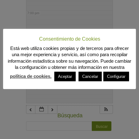
7:00 pm
8:00 pm
Consentimiento de Cookies
Está web utiliza cookies propias y de terceros para ofrecer
9:00 pm
una mejor experiencia y servicio, así como para recopilar
información estadística sobre su navegación. Puede cambiar
la configuración u obtener más información en nuestra
10:00 pm
política de cookies.
Aceptar
Cancelar
Configurar
11:00 pm
Búsqueda