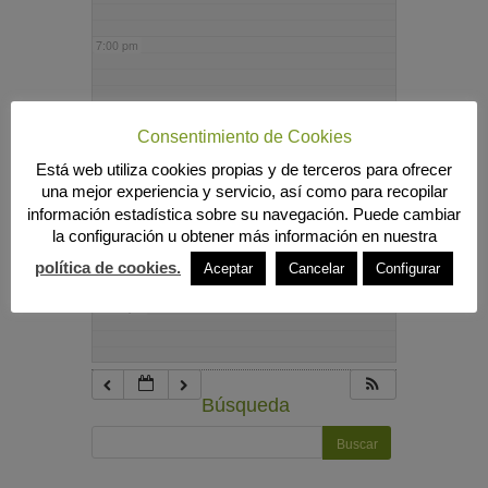
7:00 pm
8:00 pm
Consentimiento de Cookies
Está web utiliza cookies propias y de terceros para ofrecer
9:00 pm
una mejor experiencia y servicio, así como para recopilar
información estadística sobre su navegación. Puede cambiar
la configuración u obtener más información en nuestra
10:00 pm
política de cookies.
Aceptar
Cancelar
Configurar
11:00 pm
Búsqueda