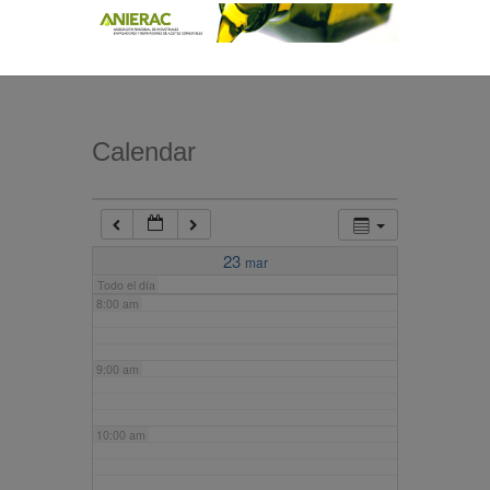
4:00 am
5:00 am
Calendar
6:00 am
7:00 am
23
mar
Todo el día
8:00 am
9:00 am
10:00 am