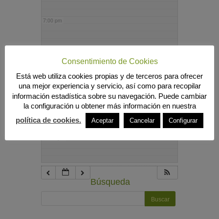
7:00 pm
8:00 pm
Consentimiento de Cookies
Está web utiliza cookies propias y de terceros para ofrecer
9:00 pm
una mejor experiencia y servicio, así como para recopilar
información estadística sobre su navegación. Puede cambiar
la configuración u obtener más información en nuestra
10:00 pm
política de cookies.
Aceptar
Cancelar
Configurar
11:00 pm
Búsqueda