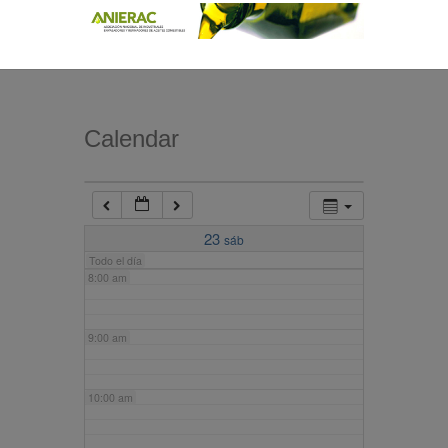
4:00 am
5:00 am
Calendar
6:00 am
7:00 am
23
sáb
Todo el día
8:00 am
9:00 am
10:00 am