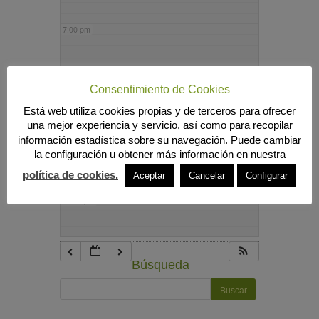
7:00 pm
8:00 pm
Consentimiento de Cookies
Está web utiliza cookies propias y de terceros para ofrecer
9:00 pm
una mejor experiencia y servicio, así como para recopilar
información estadística sobre su navegación. Puede cambiar
la configuración u obtener más información en nuestra
10:00 pm
política de cookies.
Aceptar
Cancelar
Configurar
11:00 pm
Búsqueda