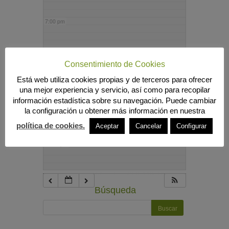
7:00 pm
8:00 pm
Consentimiento de Cookies
Está web utiliza cookies propias y de terceros para ofrecer
9:00 pm
una mejor experiencia y servicio, así como para recopilar
información estadística sobre su navegación. Puede cambiar
la configuración u obtener más información en nuestra
10:00 pm
política de cookies.
Aceptar
Cancelar
Configurar
11:00 pm
Búsqueda