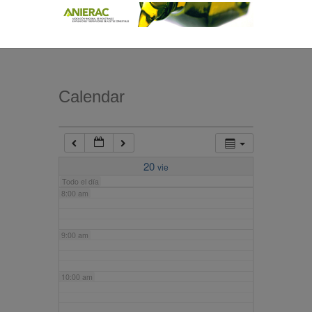
4:00 am
5:00 am
Calendar
6:00 am
7:00 am
20
vie
Todo el día
8:00 am
9:00 am
10:00 am