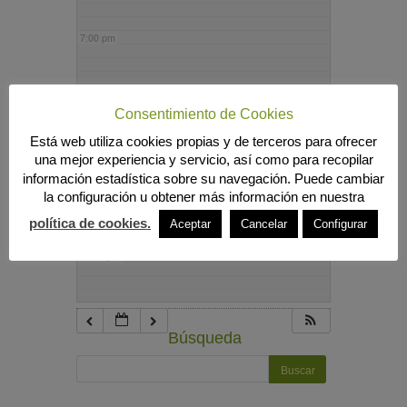
7:00 pm
8:00 pm
Consentimiento de Cookies
Está web utiliza cookies propias y de terceros para ofrecer
9:00 pm
una mejor experiencia y servicio, así como para recopilar
información estadística sobre su navegación. Puede cambiar
la configuración u obtener más información en nuestra
10:00 pm
política de cookies.
Aceptar
Cancelar
Configurar
11:00 pm
Búsqueda