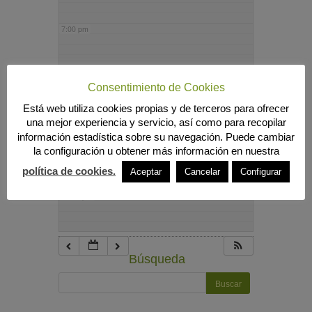
7:00 pm
8:00 pm
Consentimiento de Cookies
Está web utiliza cookies propias y de terceros para ofrecer
9:00 pm
una mejor experiencia y servicio, así como para recopilar
información estadística sobre su navegación. Puede cambiar
la configuración u obtener más información en nuestra
10:00 pm
política de cookies.
Aceptar
Cancelar
Configurar
11:00 pm
Búsqueda