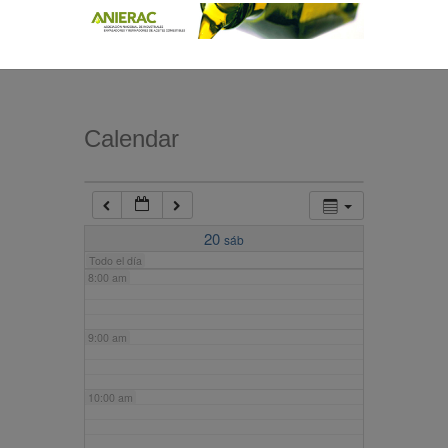
4:00 am
5:00 am
Calendar
6:00 am
7:00 am
20
sáb
Todo el día
8:00 am
9:00 am
10:00 am