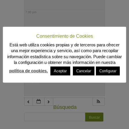
7:00 pm
8:00 pm
Consentimiento de Cookies
Está web utiliza cookies propias y de terceros para ofrecer
9:00 pm
una mejor experiencia y servicio, así como para recopilar
información estadística sobre su navegación. Puede cambiar
la configuración u obtener más información en nuestra
10:00 pm
política de cookies.
Aceptar
Cancelar
Configurar
11:00 pm
Búsqueda