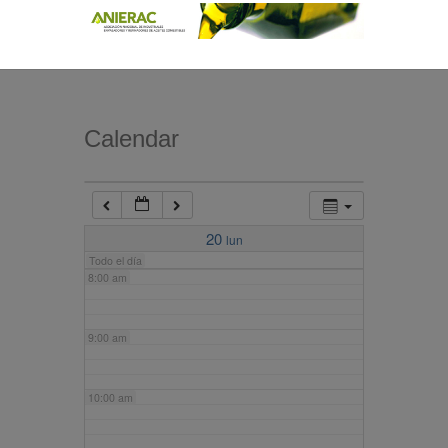
4:00 am
5:00 am
Calendar
6:00 am
7:00 am
20
lun
Todo el día
8:00 am
9:00 am
10:00 am