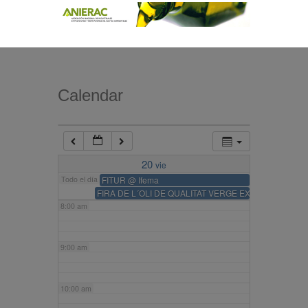
4:00 am
5:00 am
Calendar
6:00 am
20
vie
7:00 am
Todo el día
FITUR
@ Ifema
FIRA DE L´OLI DE QUALITAT VERGE EXTRA
8:00 am
9:00 am
10:00 am