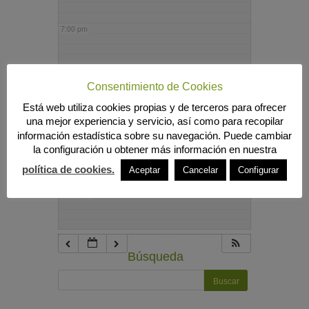
7:00 pm
8:00 pm
Consentimiento de Cookies
Está web utiliza cookies propias y de terceros para ofrecer
9:00 pm
una mejor experiencia y servicio, así como para recopilar
información estadística sobre su navegación. Puede cambiar
la configuración u obtener más información en nuestra
10:00 pm
política de cookies.
Aceptar
Cancelar
Configurar
11:00 pm
Búsqueda