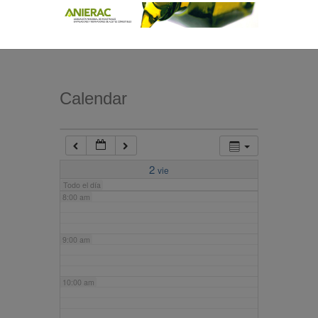
4:00 am
5:00 am
Calendar
6:00 am
7:00 am
2
vie
Todo el día
8:00 am
9:00 am
10:00 am