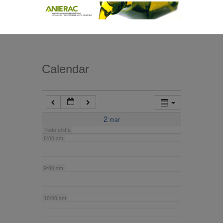
4:00 am
5:00 am
Calendar
6:00 am
7:00 am
2
mar
Todo el día
8:00 am
9:00 am
10:00 am