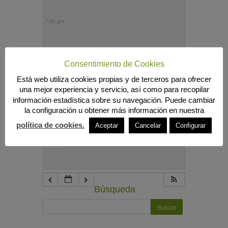
7:00 pm
8:00 pm
Consentimiento de Cookies
Está web utiliza cookies propias y de terceros para ofrecer
9:00 pm
una mejor experiencia y servicio, así como para recopilar
información estadística sobre su navegación. Puede cambiar
la configuración u obtener más información en nuestra
10:00 pm
política de cookies.
Aceptar
Cancelar
Configurar
11:00 pm
Búsqueda