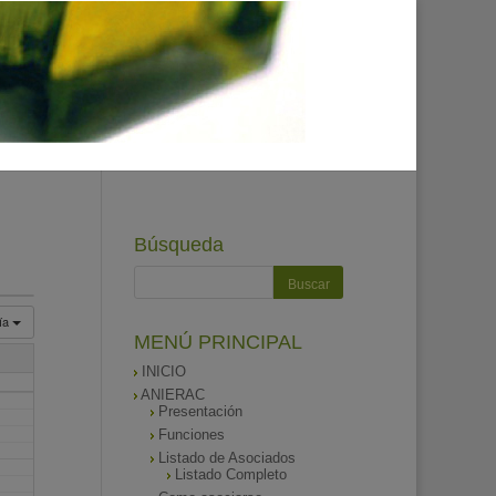
Búsqueda
ía
MENÚ PRINCIPAL
INICIO
ANIERAC
Presentación
Funciones
Listado de Asociados
Listado Completo