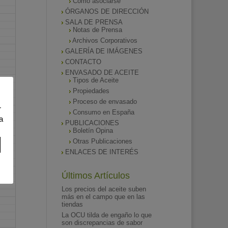
Como asociarse
ÓRGANOS DE DIRECCIÓN
SALA DE PRENSA
Notas de Prensa
Archivos Corporativos
GALERÍA DE IMÁGENES
CONTACTO
ENVASADO DE ACEITE
Tipos de Aceite
Propiedades
Proceso de envasado
r
Consumo en España
a
PUBLICACIONES
Boletín Opina
Otras Publicaciones
ENLACES DE INTERÉS
Últimos Artículos
Los precios del aceite suben
más en el campo que en las
tiendas
La OCU tilda de engaño lo que
son discrepancias de sabor