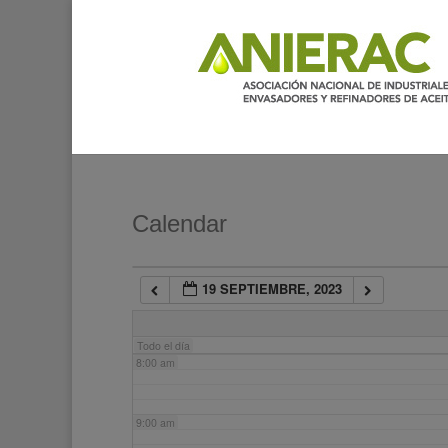
2:00 am
3:00 am
4:00 am
5:00 am
Calendar
6:00 am
19 SEPTIEMBRE, 2023
7:00 am
Todo el día
8:00 am
9:00 am