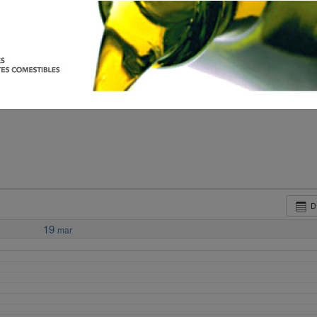
D
19
mar