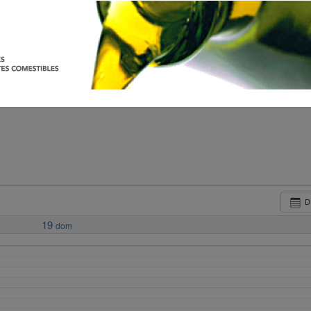
D
19
dom