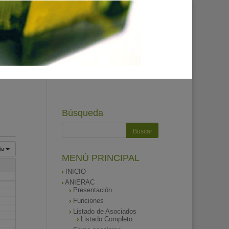
Búsqueda
ía
MENÚ PRINCIPAL
INICIO
ANIERAC
Presentación
Funciones
Listado de Asociados
Listado Completo