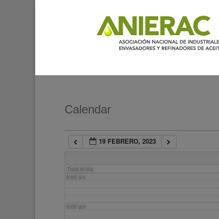
2:00 am
3:00 am
4:00 am
5:00 am
Calendar
6:00 am
19 FEBRERO, 2023
7:00 am
Todo el día
8:00 am
9:00 am