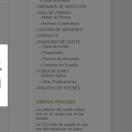
Como asociarse
ÓRGANOS DE DIRECCIÓN
SALA DE PRENSA
Notas de Prensa
Archivos Corporativos
GALERÍA DE IMÁGENES
CONTACTO
ENVASADO DE ACEITE
Tipos de Aceite
Propiedades
Proceso de envasado
r
Consumo en España
a
PUBLICACIONES
Boletín Opina
Otras Publicaciones
ENLACES DE INTERÉS
Últimos Artículos
Los precios del aceite suben
más en el campo que en las
tiendas
La OCU tilda de engaño lo que
son discrepancias de sabor