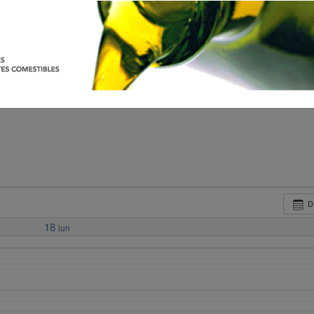
D
18
lun