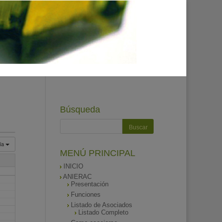
Búsqueda
ía
MENÚ PRINCIPAL
INICIO
ANIERAC
Presentación
Funciones
Listado de Asociados
Listado Completo