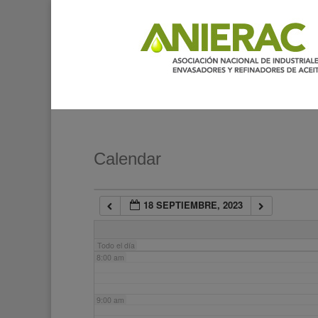
2:00 am
3:00 am
4:00 am
5:00 am
Calendar
6:00 am
18 SEPTIEMBRE, 2023
7:00 am
Todo el día
8:00 am
9:00 am