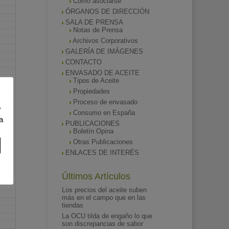
Como asociarse
ÓRGANOS DE DIRECCIÓN
SALA DE PRENSA
Notas de Prensa
Archivos Corporativos
GALERÍA DE IMÁGENES
CONTACTO
ENVASADO DE ACEITE
Tipos de Aceite
Propiedades
Proceso de envasado
r
Consumo en España
a
PUBLICACIONES
Boletín Opina
Otras Publicaciones
ENLACES DE INTERÉS
Últimos Artículos
Los precios del aceite suben
más en el campo que en las
tiendas
La OCU tilda de engaño lo que
son discrepancias de sabor