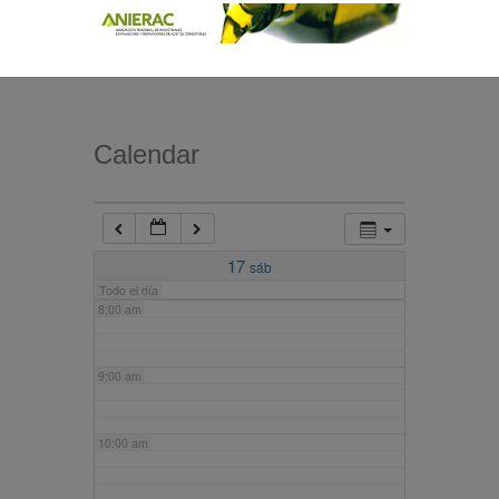
4:00 am
5:00 am
Calendar
6:00 am
7:00 am
17
sáb
Todo el día
8:00 am
9:00 am
10:00 am