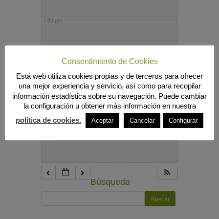
7:00 pm
8:00 pm
Consentimiento de Cookies
Está web utiliza cookies propias y de terceros para ofrecer
9:00 pm
una mejor experiencia y servicio, así como para recopilar
información estadística sobre su navegación. Puede cambiar
la configuración u obtener más información en nuestra
10:00 pm
política de cookies.
Aceptar
Cancelar
Configurar
11:00 pm
Búsqueda