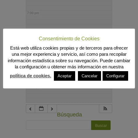
7:00 pm
8:00 pm
Consentimiento de Cookies
Está web utiliza cookies propias y de terceros para ofrecer
9:00 pm
una mejor experiencia y servicio, así como para recopilar
información estadística sobre su navegación. Puede cambiar
la configuración u obtener más información en nuestra
10:00 pm
política de cookies.
Aceptar
Cancelar
Configurar
11:00 pm
Búsqueda