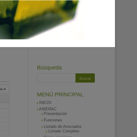
Búsqueda
ía
MENÚ PRINCIPAL
INICIO
ANIERAC
Presentación
Funciones
Listado de Asociados
Listado Completo