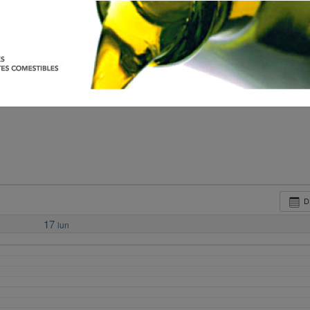
D
17
lun