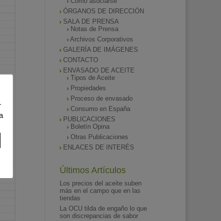
Como asociarse
ÓRGANOS DE DIRECCIÓN
SALA DE PRENSA
Notas de Prensa
Archivos Corporativos
GALERÍA DE IMÁGENES
CONTACTO
ENVASADO DE ACEITE
Tipos de Aceite
Propiedades
Proceso de envasado
r
Consumo en España
a
PUBLICACIONES
Boletín Opina
Otras Publicaciones
ENLACES DE INTERÉS
Últimos Artículos
Los precios del aceite suben
más en el campo que en las
tiendas
La OCU tilda de engaño lo que
son discrepancias de sabor