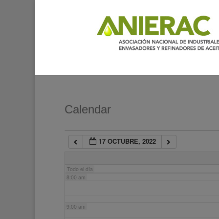
2:00 am
3:00 am
4:00 am
5:00 am
Calendar
6:00 am
17 OCTUBRE, 2022
7:00 am
Todo el día
8:00 am
9:00 am