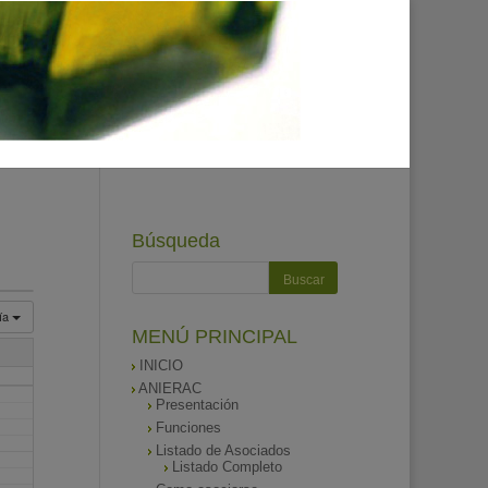
Búsqueda
ía
MENÚ PRINCIPAL
INICIO
ANIERAC
Presentación
Funciones
Listado de Asociados
Listado Completo