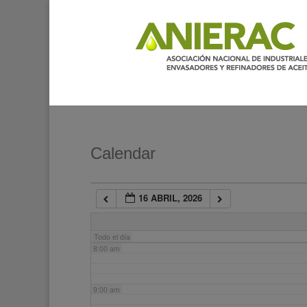
2:00 am
3:00 am
4:00 am
5:00 am
Calendar
6:00 am
16 ABRIL, 2026
7:00 am
Todo el día
8:00 am
9:00 am