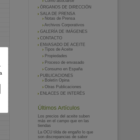
Como asociarse
ÓRGANOS DE DIRECCIÓN
SALA DE PRENSA
Notas de Prensa
Archivos Corporativos
GALERÍA DE IMÁGENES
CONTACTO
ENVASADO DE ACEITE
Tipos de Aceite
Propiedades
Proceso de envasado
r
Consumo en España
a
PUBLICACIONES
Boletín Opina
Otras Publicaciones
ENLACES DE INTERÉS
Últimos Artículos
Los precios del aceite suben
más en el campo que en las
tiendas
La OCU tilda de engaño lo que
son discrepancias de sabor