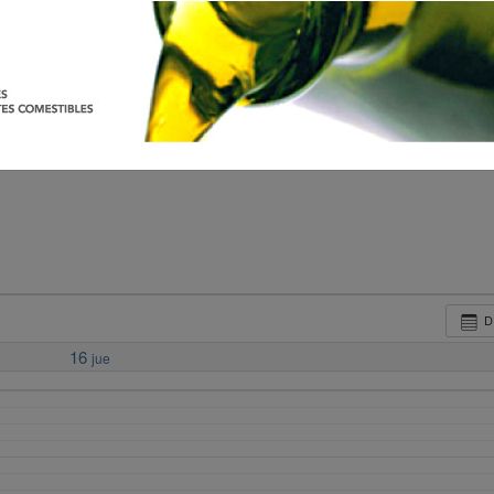
D
16
jue