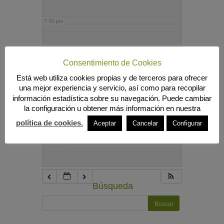
7:00 pm
8:00 pm
Consentimiento de Cookies
Está web utiliza cookies propias y de terceros para ofrecer
9:00 pm
una mejor experiencia y servicio, así como para recopilar
información estadística sobre su navegación. Puede cambiar
la configuración u obtener más información en nuestra
10:00 pm
política de cookies.
Aceptar
Cancelar
Configurar
11:00 pm
Búsqueda