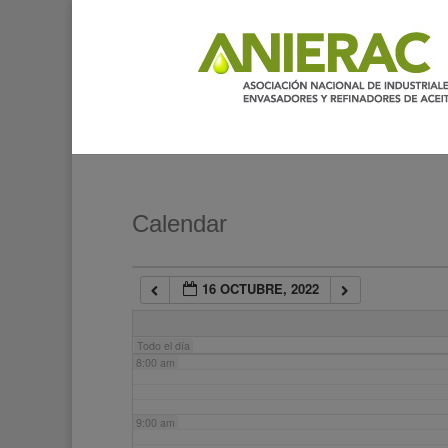
2:00 am
3:00 am
4:00 am
5:00 am
Calendar
6:00 am
16 OCTUBRE, 2022
7:00 am
Todo el día
8:00 am
9:00 am