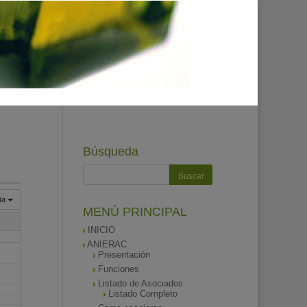
Búsqueda
ía
MENÚ PRINCIPAL
INICIO
ANIERAC
Presentación
Funciones
Listado de Asociados
Listado Completo