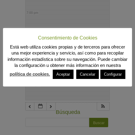
7:00 pm
8:00 pm
Consentimiento de Cookies
Está web utiliza cookies propias y de terceros para ofrecer
9:00 pm
una mejor experiencia y servicio, así como para recopilar
información estadística sobre su navegación. Puede cambiar
la configuración u obtener más información en nuestra
10:00 pm
política de cookies.
Aceptar
Cancelar
Configurar
11:00 pm
Búsqueda