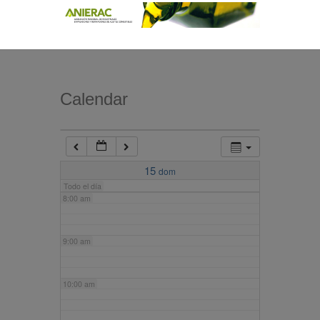
4:00 am
5:00 am
Calendar
6:00 am
7:00 am
15
dom
Todo el día
8:00 am
9:00 am
10:00 am