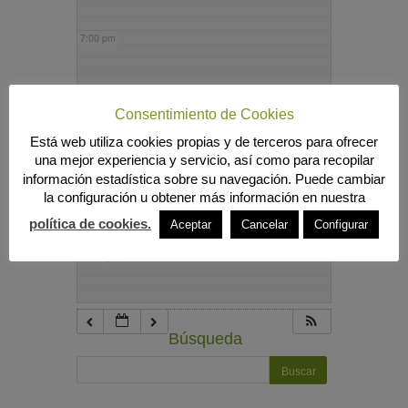
7:00 pm
8:00 pm
Consentimiento de Cookies
Está web utiliza cookies propias y de terceros para ofrecer
9:00 pm
una mejor experiencia y servicio, así como para recopilar
información estadística sobre su navegación. Puede cambiar
la configuración u obtener más información en nuestra
10:00 pm
política de cookies.
Aceptar
Cancelar
Configurar
11:00 pm
Búsqueda