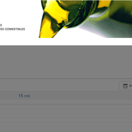
D
15
mié