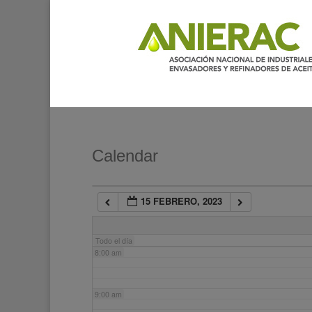
2:00 am
3:00 am
4:00 am
5:00 am
Calendar
6:00 am
15 FEBRERO, 2023
7:00 am
Todo el día
8:00 am
9:00 am