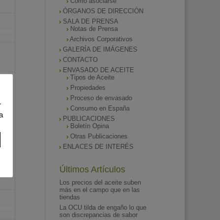
Como asociarse
ÓRGANOS DE DIRECCIÓN
SALA DE PRENSA
Notas de Prensa
Archivos Corporativos
GALERÍA DE IMÁGENES
CONTACTO
ENVASADO DE ACEITE
Tipos de Aceite
Propiedades
Proceso de envasado
r
Consumo en España
a
PUBLICACIONES
Boletín Opina
Otras Publicaciones
ENLACES DE INTERÉS
Últimos Artículos
Los precios del aceite suben
más en el campo que en las
tiendas
La OCU tilda de engaño lo que
son discrepancias de sabor