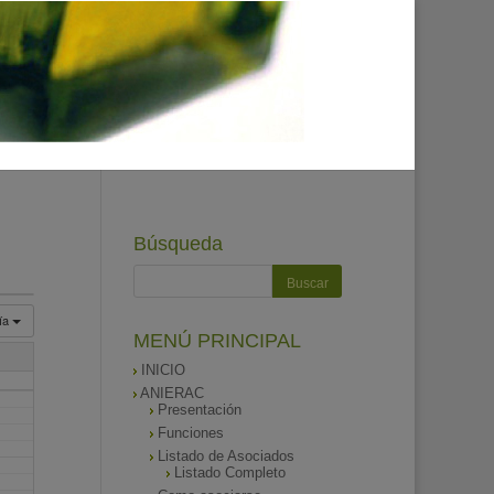
Búsqueda
ía
MENÚ PRINCIPAL
INICIO
ANIERAC
Presentación
Funciones
Listado de Asociados
Listado Completo