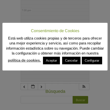
7:00 pm
8:00 pm
Consentimiento de Cookies
Está web utiliza cookies propias y de terceros para ofrecer
9:00 pm
una mejor experiencia y servicio, así como para recopilar
información estadística sobre su navegación. Puede cambiar
la configuración u obtener más información en nuestra
10:00 pm
política de cookies.
Aceptar
Cancelar
Configurar
11:00 pm
Búsqueda