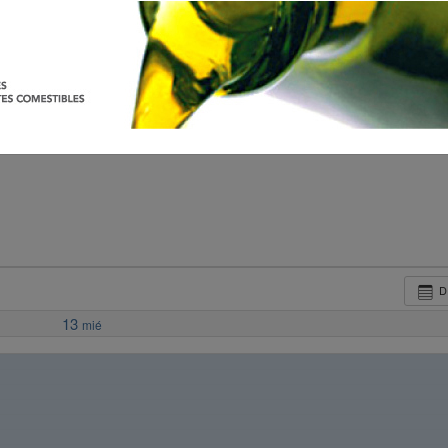
D
13
mié