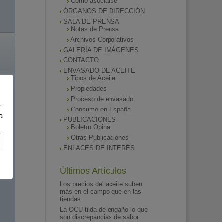
Como asociarse
ÓRGANOS DE DIRECCIÓN
SALA DE PRENSA
Notas de Prensa
Archivos Corporativos
GALERÍA DE IMÁGENES
CONTACTO
ENVASADO DE ACEITE
Tipos de Aceite
Propiedades
Proceso de envasado
r
Consumo en España
a
PUBLICACIONES
Boletín Opina
Otras Publicaciones
ENLACES DE INTERÉS
Últimos Artículos
Los precios del aceite suben
más en el campo que en las
tiendas
La OCU tilda de engaño lo que
son discrepancias de sabor