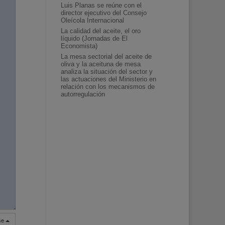
Luis Planas se reúne con el
director ejecutivo del Consejo
Oleícola Internacional
La calidad del aceite, el oro
líquido (Jornadas de El
Economista)
La mesa sectorial del aceite de
oliva y la aceituna de mesa
analiza la situación del sector y
las actuaciones del Ministerio en
relación con los mecanismos de
autorregulación
◢
◢
rse