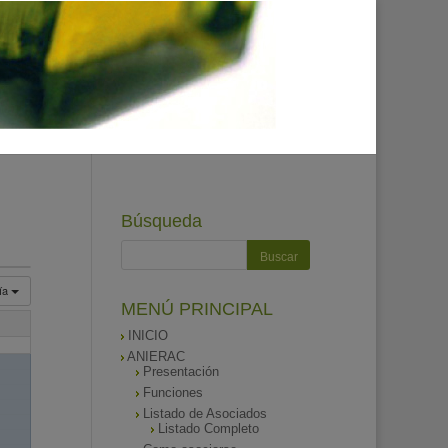
Búsqueda
ía
MENÚ PRINCIPAL
INICIO
ANIERAC
Presentación
Funciones
Listado de Asociados
Listado Completo