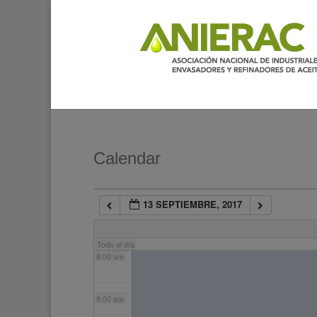
2:00 am
3:00 am
4:00 am
5:00 am
Calendar
6:00 am
13 SEPTIEMBRE, 2017
7:00 am
Todo el día
8:00 am
9:00 am