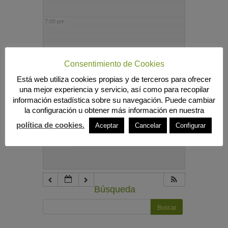
7:00 pm
8:00 pm
Consentimiento de Cookies
Está web utiliza cookies propias y de terceros para ofrecer
9:00 pm
una mejor experiencia y servicio, así como para recopilar
información estadística sobre su navegación. Puede cambiar
la configuración u obtener más información en nuestra
10:00 pm
política de cookies.
Aceptar
Cancelar
Configurar
11:00 pm
Búsqueda