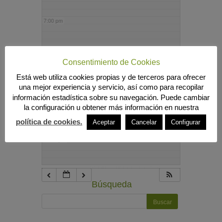
7:00 pm
8:00 pm
Consentimiento de Cookies
Está web utiliza cookies propias y de terceros para ofrecer
9:00 pm
una mejor experiencia y servicio, así como para recopilar
información estadística sobre su navegación. Puede cambiar
la configuración u obtener más información en nuestra
10:00 pm
política de cookies.
Aceptar
Cancelar
Configurar
11:00 pm
Búsqueda