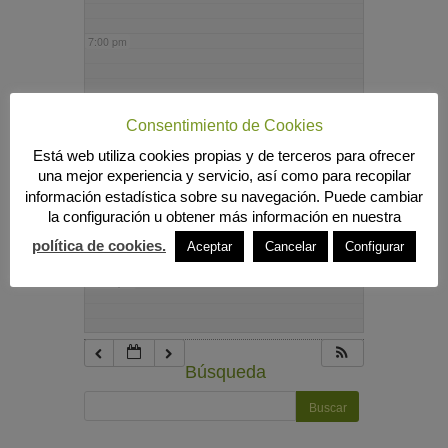
7:00 pm
8:00 pm
Consentimiento de Cookies
Está web utiliza cookies propias y de terceros para ofrecer
9:00 pm
una mejor experiencia y servicio, así como para recopilar
información estadística sobre su navegación. Puede cambiar
la configuración u obtener más información en nuestra
10:00 pm
política de cookies.
Aceptar
Cancelar
Configurar
11:00 pm
Búsqueda