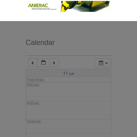
4:00 am
5:00 am
Calendar
6:00 am
7:00 am
11
jue
Todo el día
8:00 am
9:00 am
10:00 am