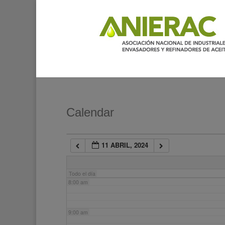
2:00 am
3:00 am
4:00 am
5:00 am
Calendar
6:00 am
11 ABRIL, 2024
7:00 am
Todo el día
8:00 am
9:00 am