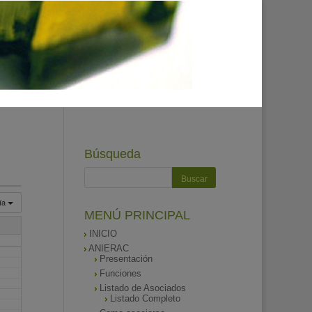
Búsqueda
ía
MENÚ PRINCIPAL
INICIO
ANIERAC
Presentación
Funciones
Listado de Asociados
Listado Completo