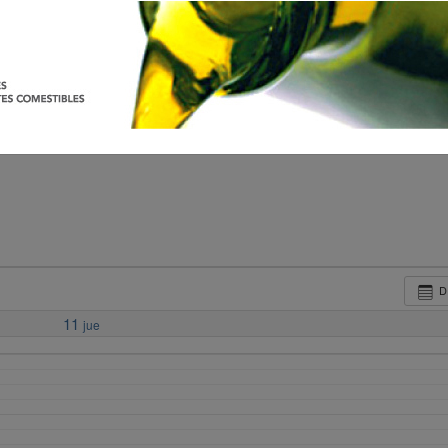
D
11
jue