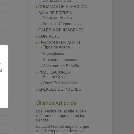
Como asociarse
ÓRGANOS DE DIRECCIÓN
SALA DE PRENSA
Notas de Prensa
Archivos Corporativos
GALERÍA DE IMÁGENES
CONTACTO
ENVASADO DE ACEITE
Tipos de Aceite
Propiedades
Proceso de envasado
r
Consumo en España
a
PUBLICACIONES
Boletín Opina
Otras Publicaciones
ENLACES DE INTERÉS
Últimos Artículos
Los precios del aceite suben
más en el campo que en las
tiendas
La OCU tilda de engaño lo que
son discrepancias de sabor