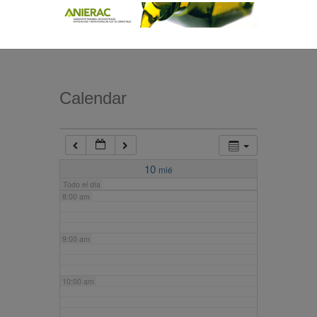
4:00 am
5:00 am
Calendar
6:00 am
7:00 am
10
mié
Todo el día
8:00 am
9:00 am
10:00 am