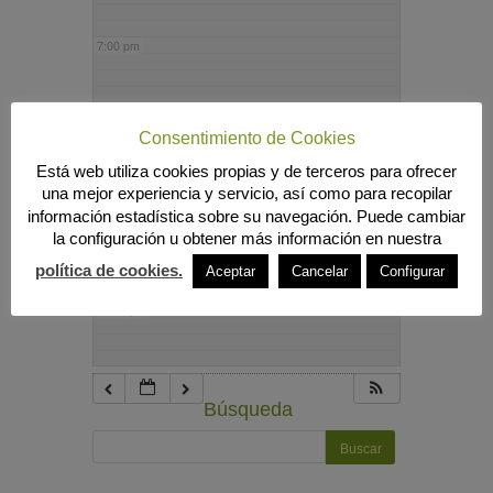
7:00 pm
8:00 pm
Consentimiento de Cookies
Está web utiliza cookies propias y de terceros para ofrecer
9:00 pm
una mejor experiencia y servicio, así como para recopilar
información estadística sobre su navegación. Puede cambiar
la configuración u obtener más información en nuestra
10:00 pm
política de cookies.
Aceptar
Cancelar
Configurar
11:00 pm
Búsqueda