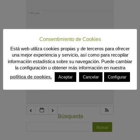
7:00 pm
8:00 pm
Consentimiento de Cookies
Está web utiliza cookies propias y de terceros para ofrecer
9:00 pm
una mejor experiencia y servicio, así como para recopilar
información estadística sobre su navegación. Puede cambiar
la configuración u obtener más información en nuestra
10:00 pm
política de cookies.
Aceptar
Cancelar
Configurar
11:00 pm
Búsqueda