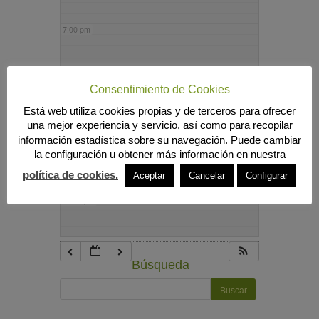
7:00 pm
8:00 pm
Consentimiento de Cookies
Está web utiliza cookies propias y de terceros para ofrecer
9:00 pm
una mejor experiencia y servicio, así como para recopilar
información estadística sobre su navegación. Puede cambiar
la configuración u obtener más información en nuestra
10:00 pm
política de cookies.
Aceptar
Cancelar
Configurar
11:00 pm
Búsqueda