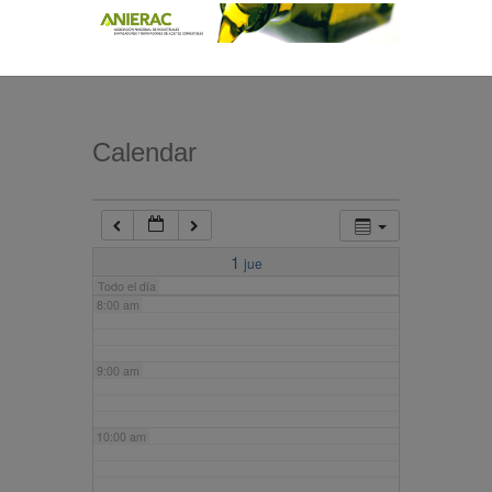
4:00 am
5:00 am
Calendar
6:00 am
7:00 am
1
jue
Todo el día
8:00 am
9:00 am
10:00 am