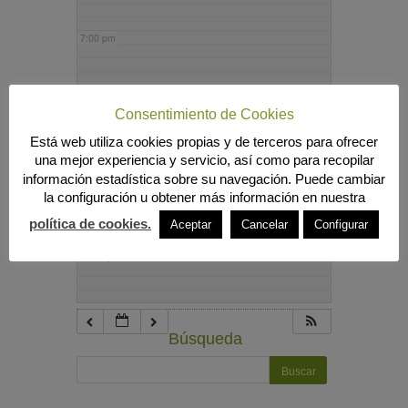
7:00 pm
8:00 pm
Consentimiento de Cookies
Está web utiliza cookies propias y de terceros para ofrecer
9:00 pm
una mejor experiencia y servicio, así como para recopilar
información estadística sobre su navegación. Puede cambiar
la configuración u obtener más información en nuestra
10:00 pm
política de cookies.
Aceptar
Cancelar
Configurar
11:00 pm
Búsqueda