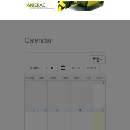
Calendar
2025
JUL
SEP
2027
dom
lun
mar
mié
jue
vie
sáb
1
2
3
4
5
6
7
8