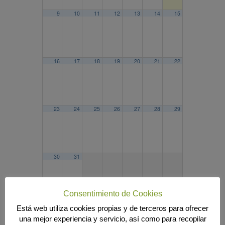
9
10
11
12
13
14
15
16
17
18
19
20
21
22
23
24
25
26
27
28
29
30
31
Consentimiento de Cookies
Está web utiliza cookies propias y de terceros para ofrecer
2025
JUL
SEP
2027
una mejor experiencia y servicio, así como para recopilar
Búsqueda