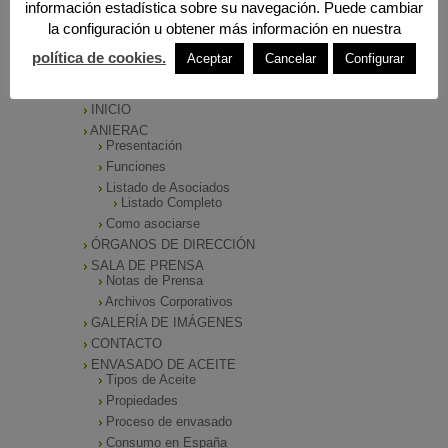
información estadística sobre su navegación. Puede cambiar
la configuración u obtener más información en nuestra
política de cookies.
Aceptar
Cancelar
Configurar
MENÚ PRINCIPAL
INICIO
ANIERAC
Presentación
Funciones
Listado de Asociados
Listado Completo
Como asociarse
ÓRGANOS DE DIRECCIÓN
SALA DE PRENSA
Notas de Prensa
Archivos Corporativos
GALERÍA DE IMÁGENES
CONTACTO
ENVASADO DE ACEITE
Tipos de Aceite
Propiedades
Proceso de envasado
Consumo en España