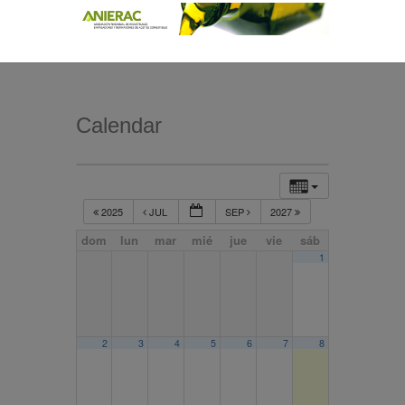
Calendar
2025
JUL
SEP
2027
dom
lun
mar
mié
jue
vie
sáb
1
2
3
4
5
6
7
8