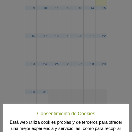
9
10
11
12
13
14
15
16
17
18
19
20
21
22
23
24
25
26
27
28
29
30
31
Consentimiento de Cookies
Está web utiliza cookies propias y de terceros para ofrecer
2025
JUL
SEP
2027
una mejor experiencia y servicio, así como para recopilar
Búsqueda