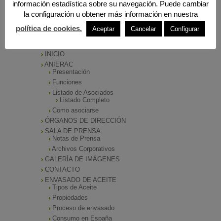
información estadística sobre su navegación. Puede cambiar
la configuración u obtener más información en nuestra
política de cookies.
Aceptar
Cancelar
Configurar
MENÚ PRINCIPAL
INICIO
ANIERAC
Presentación
Funciones
Listado de Asociados
Listado Completo
Como asociarse
ÓRGANOS DE DIRECCIÓN
SALA DE PRENSA
Notas de Prensa
Archivos Corporativos
GALERÍA DE IMÁGENES
CONTACTO
ENVASADO DE ACEITE
Tipos de Aceite
Propiedades
Proceso de envasado
Consumo en España