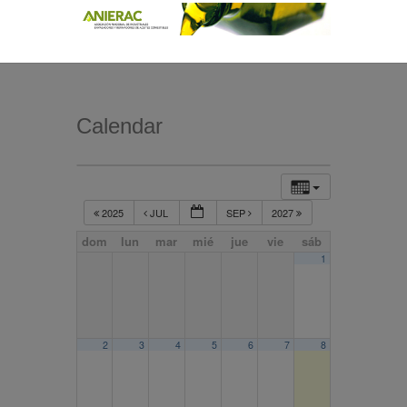
Calendar
2025
JUL
SEP
2027
dom
lun
mar
mié
jue
vie
sáb
1
2
3
4
5
6
7
8