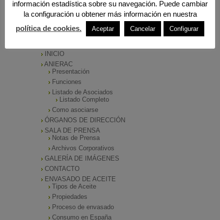
información estadística sobre su navegación. Puede cambiar
la configuración u obtener más información en nuestra
política de cookies.
Aceptar
Cancelar
Configurar
MENÚ PRINCIPAL
INICIO
ANIERAC
Presentación
Funciones
Listado de Asociados
Listado Completo
Como asociarse
ÓRGANOS DE DIRECCIÓN
SALA DE PRENSA
Notas de Prensa
Archivos Corporativos
GALERÍA DE IMÁGENES
CONTACTO
ENVASADO DE ACEITE
Tipos de Aceite
Propiedades
Proceso de envasado
Consumo en España