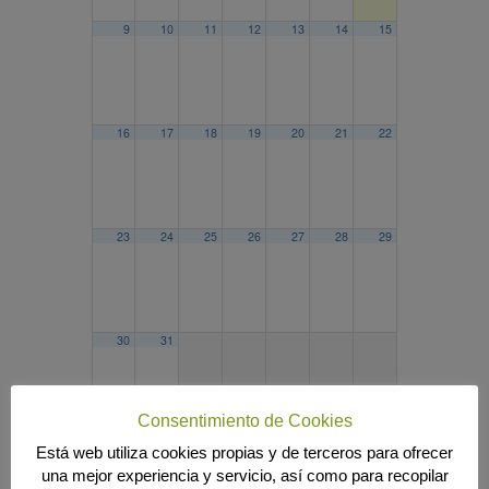
9
10
11
12
13
14
15
16
17
18
19
20
21
22
23
24
25
26
27
28
29
30
31
Consentimiento de Cookies
Está web utiliza cookies propias y de terceros para ofrecer
2025
JUL
SEP
2027
una mejor experiencia y servicio, así como para recopilar
Búsqueda