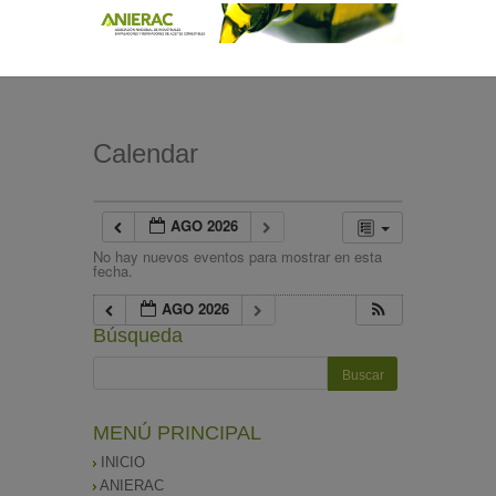
Calendar
AGO 2026
No hay nuevos eventos para mostrar en esta
fecha.
AGO 2026
Búsqueda
MENÚ PRINCIPAL
INICIO
ANIERAC