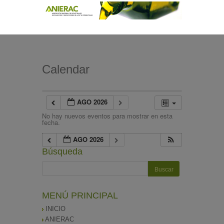
Calendar
AGO 2026
No hay nuevos eventos para mostrar en esta
fecha.
AGO 2026
Búsqueda
MENÚ PRINCIPAL
INICIO
ANIERAC