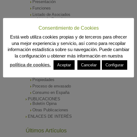
Presentación
Funciones
Listado de Asociados
Listado Completo
Como asociarse
Consentimiento de Cookies
ÓRGANOS DE DIRECCIÓN
Está web utiliza cookies propias y de terceros para ofrecer
SALA DE PRENSA
una mejor experiencia y servicio, así como para recopilar
Notas de Prensa
información estadística sobre su navegación. Puede cambiar
Archivos Corporativos
la configuración u obtener más información en nuestra
GALERÍA DE IMÁGENES
CONTACTO
política de cookies.
Aceptar
Cancelar
Configurar
ENVASADO DE ACEITE
Tipos de Aceite
Propiedades
Proceso de envasado
Consumo en España
PUBLICACIONES
Boletín Opina
Otras Publicaciones
ENLACES DE INTERÉS
Últimos Artículos