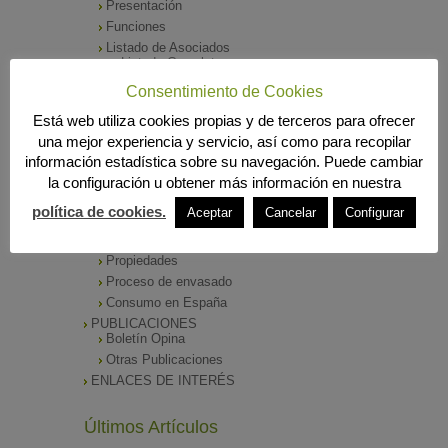
Presentación
Funciones
Listado de Asociados
Listado Completo
Como asociarse
Consentimiento de Cookies
ÓRGANOS DE DIRECCIÓN
Está web utiliza cookies propias y de terceros para ofrecer
SALA DE PRENSA
una mejor experiencia y servicio, así como para recopilar
Notas de Prensa
información estadística sobre su navegación. Puede cambiar
Archivos Corporativos
la configuración u obtener más información en nuestra
GALERÍA DE IMÁGENES
CONTACTO
política de cookies.
Aceptar
Cancelar
Configurar
ENVASADO DE ACEITE
Tipos de Aceite
Propiedades
Proceso de envasado
Consumo en España
PUBLICACIONES
Boletín Opina
Otras Publicaciones
ENLACES DE INTERÉS
Últimos Artículos