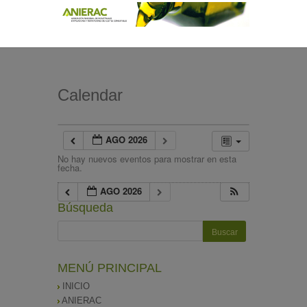
Calendar
AGO 2026
No hay nuevos eventos para mostrar en esta
fecha.
AGO 2026
Búsqueda
MENÚ PRINCIPAL
INICIO
ANIERAC