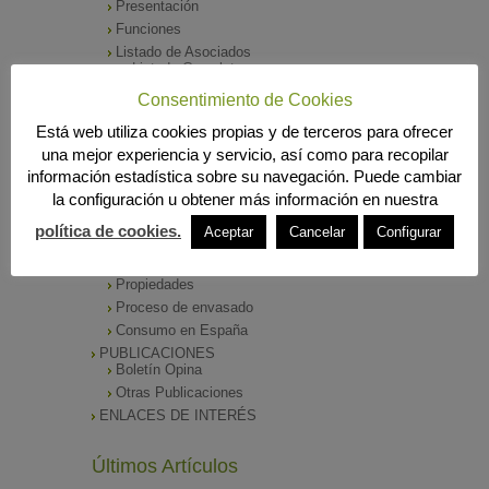
Presentación
Funciones
Listado de Asociados
Listado Completo
Como asociarse
Consentimiento de Cookies
ÓRGANOS DE DIRECCIÓN
Está web utiliza cookies propias y de terceros para ofrecer
SALA DE PRENSA
una mejor experiencia y servicio, así como para recopilar
Notas de Prensa
información estadística sobre su navegación. Puede cambiar
Archivos Corporativos
la configuración u obtener más información en nuestra
GALERÍA DE IMÁGENES
CONTACTO
política de cookies.
Aceptar
Cancelar
Configurar
ENVASADO DE ACEITE
Tipos de Aceite
Propiedades
Proceso de envasado
Consumo en España
PUBLICACIONES
Boletín Opina
Otras Publicaciones
ENLACES DE INTERÉS
Últimos Artículos