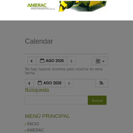
Calendar
AGO 2026
No hay nuevos eventos para mostrar en esta
fecha.
AGO 2026
Búsqueda
MENÚ PRINCIPAL
INICIO
ANIERAC