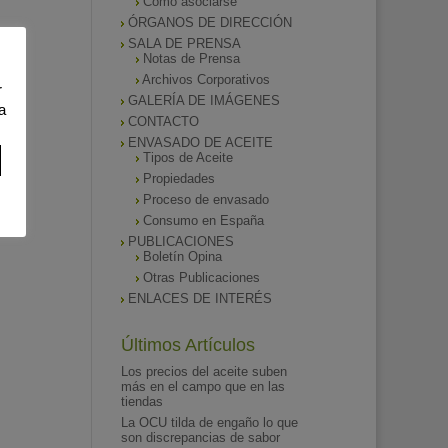
Como asociarse
ÓRGANOS DE DIRECCIÓN
SALA DE PRENSA
Notas de Prensa
Archivos Corporativos
r
GALERÍA DE IMÁGENES
a
CONTACTO
ENVASADO DE ACEITE
Tipos de Aceite
Propiedades
Proceso de envasado
Consumo en España
PUBLICACIONES
Boletín Opina
Otras Publicaciones
ENLACES DE INTERÉS
Últimos Artículos
Los precios del aceite suben
más en el campo que en las
tiendas
La OCU tilda de engaño lo que
son discrepancias de sabor