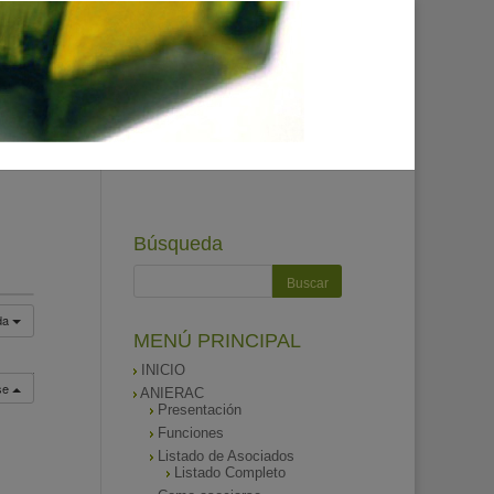
Búsqueda
da
MENÚ PRINCIPAL
INICIO
rse
ANIERAC
Presentación
Funciones
Listado de Asociados
Listado Completo