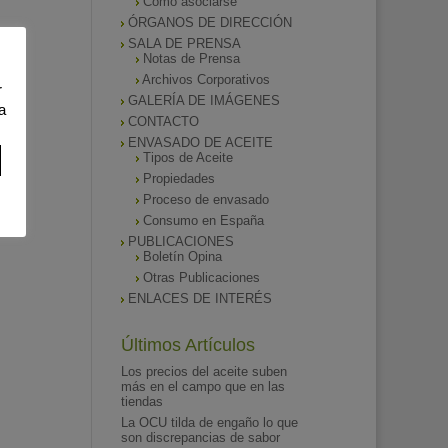
Como asociarse
ÓRGANOS DE DIRECCIÓN
SALA DE PRENSA
Notas de Prensa
Archivos Corporativos
r
GALERÍA DE IMÁGENES
a
CONTACTO
ENVASADO DE ACEITE
Tipos de Aceite
Propiedades
Proceso de envasado
Consumo en España
PUBLICACIONES
Boletín Opina
Otras Publicaciones
ENLACES DE INTERÉS
Últimos Artículos
Los precios del aceite suben
más en el campo que en las
tiendas
La OCU tilda de engaño lo que
son discrepancias de sabor