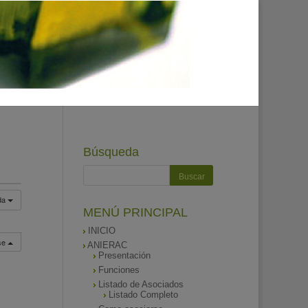
Búsqueda
da
MENÚ PRINCIPAL
INICIO
rse
ANIERAC
Presentación
Funciones
Listado de Asociados
Listado Completo